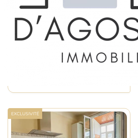
Marseille 3ème
APPARTEMENT
110 000 €
34.7 m²
1
EXCLUSIVITÉ