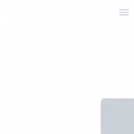
Vente
Types
1 pièce
Ville
0 - 10 000