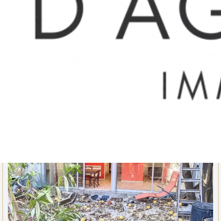
APPARTEMENT
104 000 €
39.43 m²
1
LOUÉ