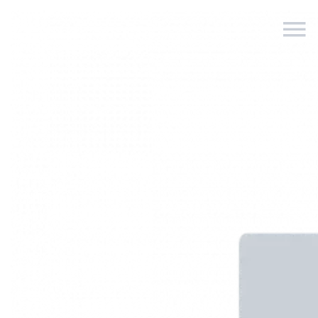
Vente
Types
1 pièce
Ville
0 - 10 000