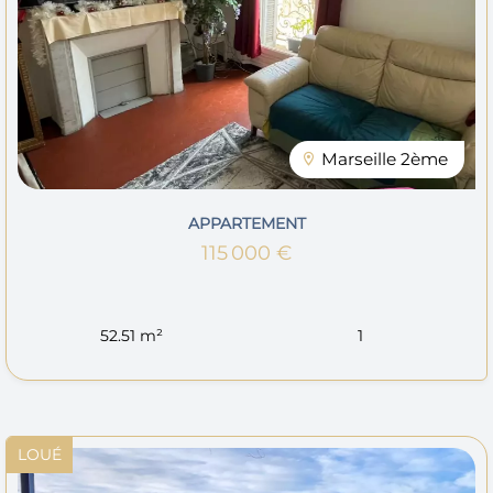
Marseille 2ème
APPARTEMENT
115 000 €
52.51 m²
1
LOUÉ