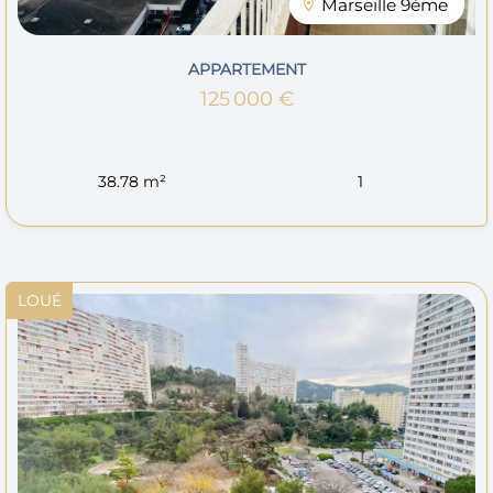
Marseille 9ème
APPARTEMENT
125 000 €
38.78 m²
1
LOUÉ