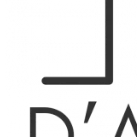
TYPE 3 - THIERS SENAC
SOUS COMPROMIS - SOUS COMPROMIS
Quartier Thiers, rue henri Messerer, appartement
traversant de type 3 de 45.55m2 en troisième étage sans
ascenseur à rénover.
Hall d'entrée. séjour plein sud. lumineux avec un balcon
fermé donnant sur les jardins au calme absolu. grande
cuisine. grande chambre avec salle d'eau. bureau et
toilettes séparés. Cave en sous sol.
Copropriété comprenant 05 lots d'habitations.
Pas de procédure en cours
Charges annuelles : 910 € environ.
Les informations sur les risques auxquels ce bien est
exposé sont disponibles sur le site Géorisques
http://georisques.gouv.fr
Surfaces