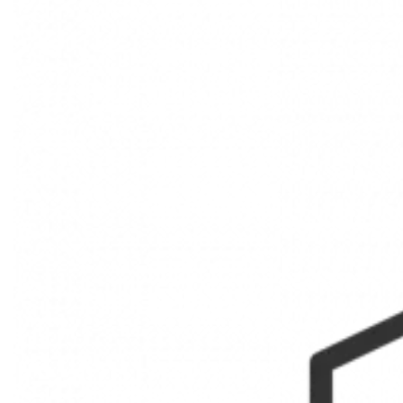
Marseille 1er Thiers
VENTE
APPARTEMENT
Réf. 87100425
45.55 m²
1
125 000 €
Description