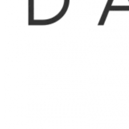
1 Entrée
2 m²
1 Séjour
16 m²
1 Cuisine
6 m²
1 Toilettes
1 m²
1 Cellier
2 m²
1 Chambre
12 m²
1 Bureau
6 m²
Proximités
Bus
50 mètres
Centre ville
100 mètres
Commerces
100 mètres
Métro
300 mètres
Supermarché
300 mètres
Tram
300 mètres