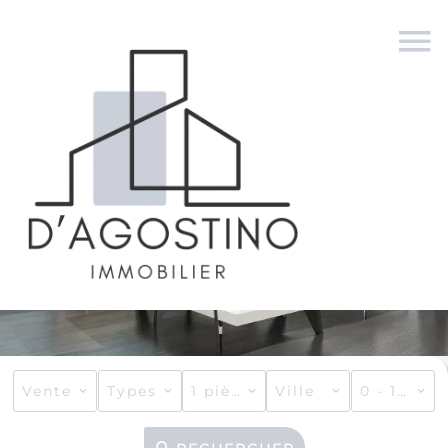
Vente
Types
1 pièce
Ville
0 - 10 000