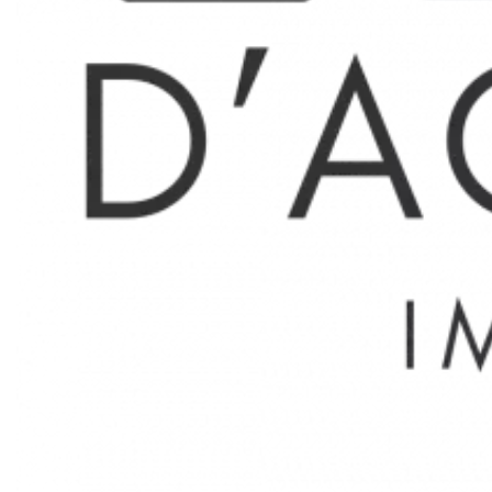
Type 1-2 La Capelette
-VISALE OBLIGATOIRE-
La Capelette, proche des commerces de proximité,
appartement de type 1/2 de 32.24m² - 1er étage sans
ascenseur avec vue verdure et jardin.
Entrée avec grand placard, salon clair et lumineux, espace
chambre sans fenêtre extérieure, grande cuisine séparée,
salle d'eau et toilettes séparés.
Honoraires selon loi Alur soit 13€/m2 dont 3€/m2 pour
l'état des lieux.
“Les informations sur les risques auxquels ce bien est
exposé sont disponibles sur le site Géorisques
http://georisques.gouv.fr
Surfaces