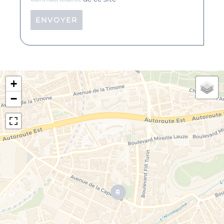
ENVOYER
+
−