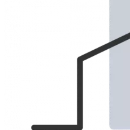
Marseille 10ème La Capelette
LOCATION
APPARTEMENT
Réf. 83276683
32.24 m²
1
693 € / Mois (Charges comprises)
Description