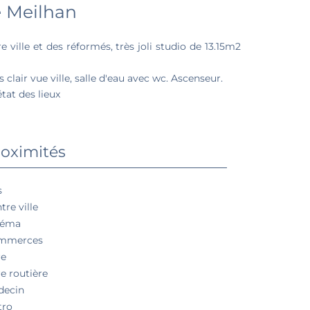
e Meilhan
ille et des réformés, très joli studio de 13.15m2
clair vue ville, salle d'eau avec wc. Ascenseur.
tat des lieux
oximités
s
tre ville
néma
mmerces
re
e routière
decin
tro