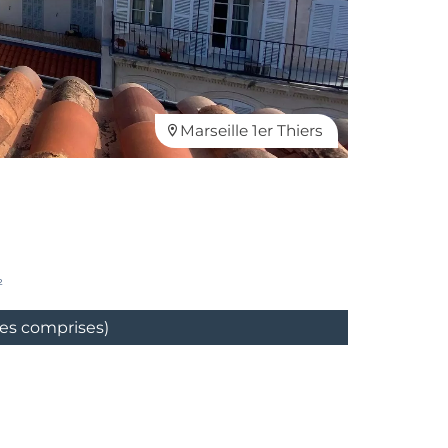
Marseille 1er Thiers
²
ges comprises)