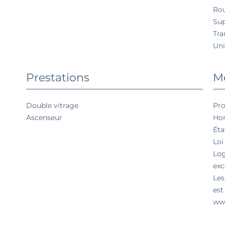
Rou
Su
Tr
Uni
Prestations
Me
Double vitrage
Pro
Ascenseur
Hon
Éta
Loi
Lo
exc
Les
est
www