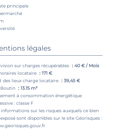
te principale
permarché
am
versité
ntions légales
vision sur charges récupérables
40 € / Mois
oraires locataire
171 €
t des lieux charge locataire
39,45 €
 Boutin
13.15 m²
gement à consommation énergétique
essive : classe F
 informations sur les risques auxquels ce bien
 exposé sont disponibles sur le site Géorisques :
.georisques.gouv.fr