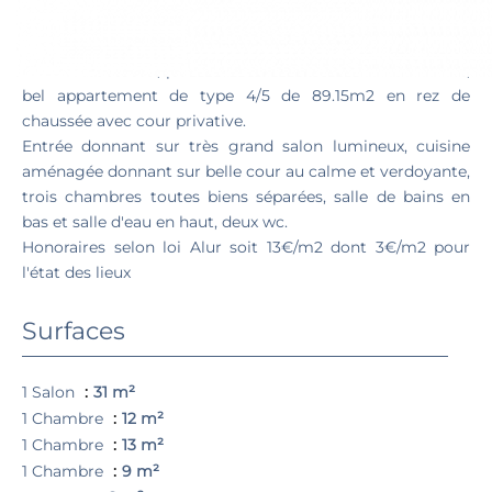
TYPE 4 RUE SAINTE CECILE
Rue Sainte Cécile, proche des facultés et des commerces,
bel appartement de type 4/5 de 89.15m2 en rez de
chaussée avec cour privative.
Entrée donnant sur très grand salon lumineux, cuisine
aménagée donnant sur belle cour au calme et verdoyante,
trois chambres toutes biens séparées, salle de bains en
bas et salle d'eau en haut, deux wc.
Honoraires selon loi Alur soit 13€/m2 dont 3€/m2 pour
l'état des lieux
Surfaces
1 Salon
31 m²
1 Chambre
12 m²
1 Chambre
13 m²
1 Chambre
9 m²