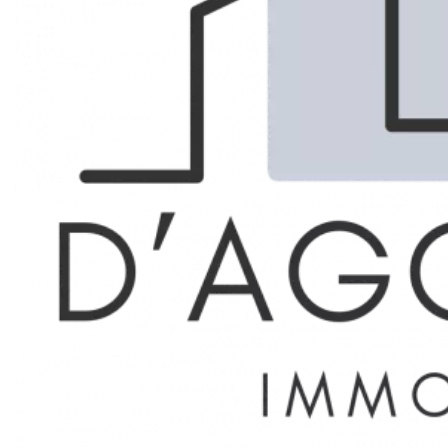
Marseille 5ème Baille
LOCATION
APPARTEMENT
Réf. 5499575
89.15 m²
3
915 € / Mois (Charges comprises)
Description