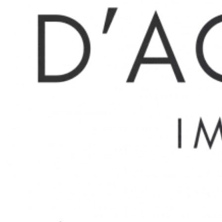
Type 2 Meublé - Vauban
Vauban, Rue de la Guadeloupe, très bel appartement de
type 2 - Meublé - de 40.07m2 en premier étage sans
ascenseur.
Entrée avec penderie, beau salon clair et lumineux, grande
cuisine équipée et ouverte, chambre avec placard, belle
salle d'eau et wc séparés.
Honoraires selon loi Alur soit 13€/m2 dont 3€/m2 pour
l'état des lieux.
Surfaces
1 Salon
14 m²
1 Cuisine
9 m²
1 Chambre
9 m²
1 Salle de douche
4 m²
1 Toilettes
2 m²