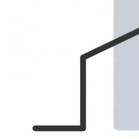
Marseille 6ème Vauban
LOCATION
APPARTEMENT
Réf. 6012403
40.07 m²
1
1
728 € / Mois (Charges comprises)
Description