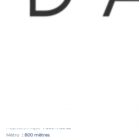
1 Chambre
4 m²
Proximités
Bus
100 mètres
Centre ville
100 mètres
Commerces
100 mètres
Médecin
Mer
500 mètres
Port
500 mètres
Supermarché
100 mètres
Autoroute
500 mètres
Cinéma
800 mètres
Crèche
500 mètres
École primaire
500 mètres
Garderie
500 mètres
Hôpital/clinique
800 mètres
Métro
800 mètres