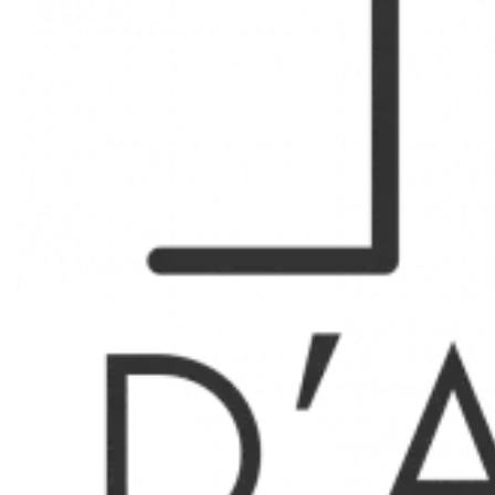
Type 2 - 13007
Rue du petit chantier, proche du port et des commerces,
joli appartement de type 2 de 27.58m2 en premier étage
sans ascenseur donnant sur le toits.
Salon clair avec cheminée, cuisine ouverte avec bloc évier
et réfrigérateur, chambre, salle d'eau avec wc.
Honoraires selon loi Alur soit 13.12€/m2 dont 3.03€/m2
pour l'état des lieux.
Les informations sur les risques auxquels ce bien est
exposé sont disponibles sur le site Géorisques
http://georisques.gouv.fr
Surfaces
1 Entrée
2 m²
1 Séjour/cuisine
18 m²
1 Salle de douche / toilettes
3 m²