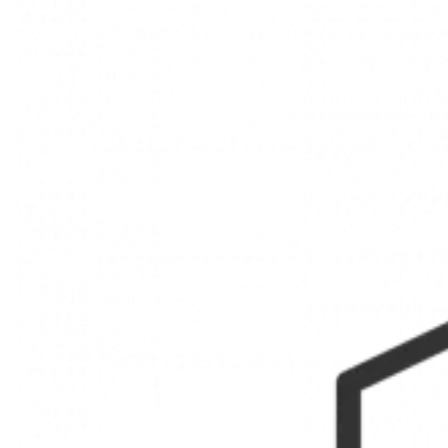
Marseille 7ème Saint-Victor
LOCATION
APPARTEMENT
Réf. 4396894
27.58 m²
1
1
542 € / Mois (Charges comprises)
Description