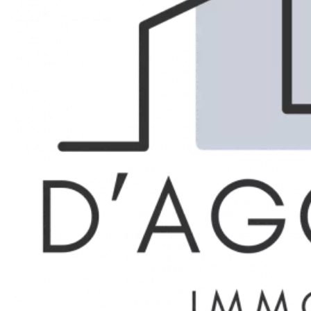
Marseille 8ème
LOCATION
APPARTEMENT
Réf. 7203764
45.92 m²
1
1
788 € / Mois (Charges comprises)
Description