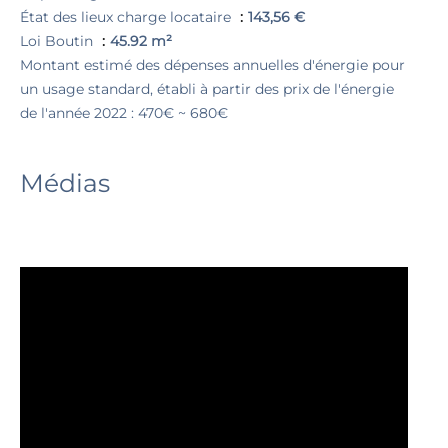
État des lieux charge locataire
143,56 €
Loi Boutin
45.92 m²
Montant estimé des dépenses annuelles d'énergie pour
un usage standard, établi à partir des prix de l'énergie
de l'année 2022 : 470€ ~ 680€
Médias