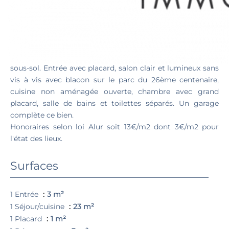
T2 PARC AVENUE 262
Résidence Parc Avenue, face au parc du 26ème centenaire
et proches de toutes les facilités, bel appartement de type
2 de 45.92m2 en sixième étage avec balcon et garage en
sous-sol. Entrée avec placard, salon clair et lumineux sans
vis à vis avec blacon sur le parc du 26ème centenaire,
cuisine non aménagée ouverte, chambre avec grand
placard, salle de bains et toilettes séparés. Un garage
complète ce bien.
Honoraires selon loi Alur soit 13€/m2 dont 3€/m2 pour
l'état des lieux.
Surfaces
1 Entrée
3 m²
1 Séjour/cuisine
23 m²
1 Placard
1 m²