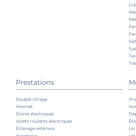
Cr
Mé
Mé
Par
Par
Sal
Su
Tax
Tr
Prestations
Me
Double vitrage
Pro
Internet
Hon
Stores électriques
Dép
Volets roulants électriques
Éta
Éclairage extérieur
Loi
Ascenseur
Les