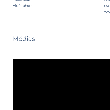
Vidéophone
est
www
Médias