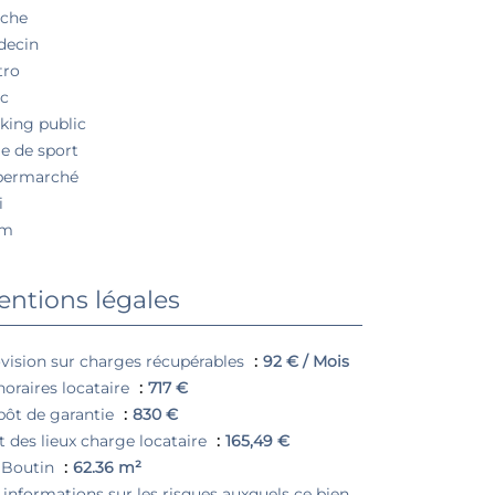
èche
decin
tro
c
king public
le de sport
permarché
i
am
ntions légales
vision sur charges récupérables
92 € / Mois
oraires locataire
717 €
ôt de garantie
830 €
t des lieux charge locataire
165,49 €
 Boutin
62.36 m²
 informations sur les risques auxquels ce bien