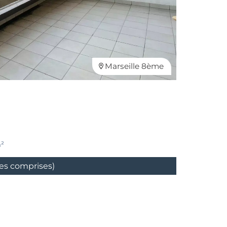
Marseille 8ème
²
ges comprises)