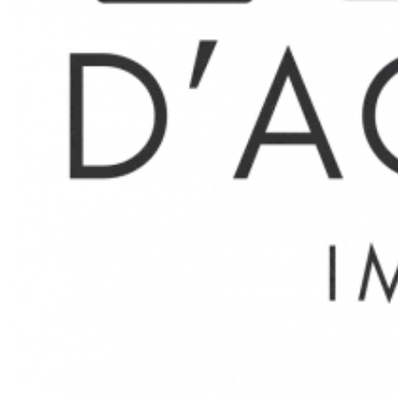
T3 LA ROUVIERE
Résidence La Rouvière, avec ses commerces et facilités de
vie au quotidien, appartement de type 3 de 59.64m2 en
8ème étage avec balcon et très belle vue.
Entrée avec penderie, salon lumineux donnant sur grand
balcon en exposition Ouest, cuisine séparée avec loggia,
deux chambres, salle de bains et wc séparés. Cave.
Honoraires selon loi Alur soit 13€/m2 dont 3€/m2 pour
l'état des lieux.
Surfaces
Pas d'informations disponibles
Proximités