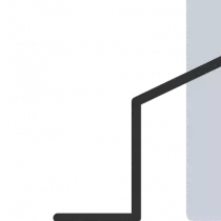
Marseille 9ème
LOCATION
APPARTEMENT
Réf. 4198127
59.64 m²
799 € / Mois (Charges comprises)
Description