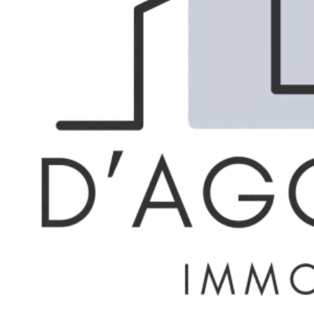
Marseille 8ème
LOCATION
GARAGE
Réf. 85503575
13 m²
135 € / Mois (Charges comprises)
Description