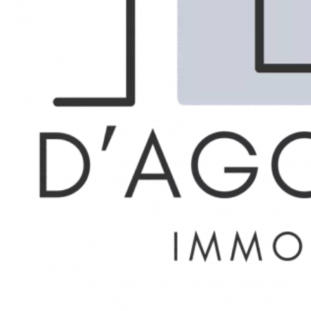
Marseille 9ème Le Redon
LOCATION
GARAGE
Réf. 82513554
15 m²
120 € / Mois (Charges comprises)
Description