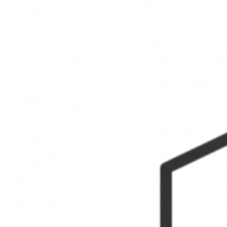
Chabottes
VENTE
APPARTEMENT
Réf. 85488744
27.25 m²
11 m²
1
1
67 000 €
Description