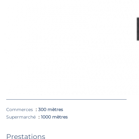
Les informations sur les risques auxquels ce bien est
exposé sont disponibles sur le site Géorisques
http://georisques.gouv.fr
Surfaces
1 Séjour/cuisine
16 m²
1 Salle de douche / toilettes
3 m²
1 Chambre
9 m²
1 Balcon
11 m²
Proximités
Commerces
300 mètres
Supermarché
1000 mètres
Prestations