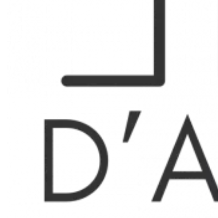
Type 2 meublé
Situé à Chabottes, dans la haute vallée du Drac, au cœur
du Champsaur, cet agréable appartement T2 de 27,25 m²
vous séduira par son environnement naturel privilégié, à
proximité des stations de ski. Entièrement meublé et
rénové, il se trouve au 2ᵉ étage d’une résidence avec
ascenseur et dispose d’un grand balcon exposé plein sud
offrant une magnifique vue dégagée sur la nature
environnante, dans un cadre calme et paisible.
Vendu entièrement équipé, ce bien est idéal pour profiter
des plaisirs de la montagne tout au long de l’année, été
comme hiver. Un emplacement de stationnement privatif
ainsi qu’une cave de 7 m² viennent compléter ses
prestations.
Idéal investisseurs ou premier achat.
Nombre de lots : 33
Charges annuelles : 1284€