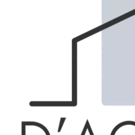
Marseille 13ème
VENTE
APPARTEMENT
Réf. 7461115
38.22 m²
1
1
89 880 €
Description