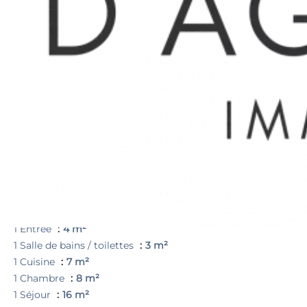
T2 ST JUST 13ème - 38.22 m2 LC
Bien placé - Rue Alphonse Daudet sans vis à vis - vue sur
la petite place de l'église - lumineux - proche toute
commodité commerce / transport
bon état général
les honoraires d'agence sont compris dans le prix et à la
charge du vendeur
Surfaces
1 Entrée
4 m²
1 Salle de bains / toilettes
3 m²
1 Cuisine
7 m²
1 Chambre
8 m²
1 Séjour
16 m²