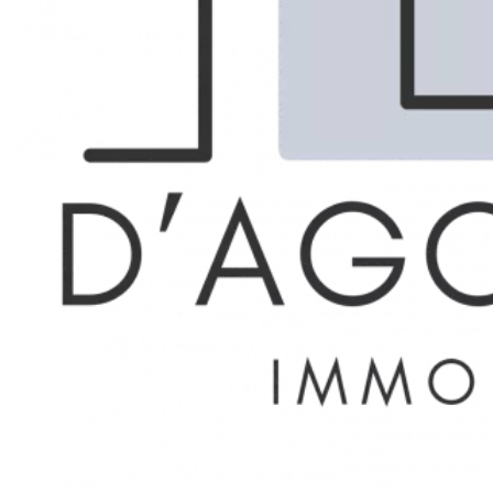
Marseille 1er Le Chapitre
LOCATION
LOCAL
COMMERCIAL
Réf. 86044931
93 m²
2 200 € / Mois (Charges comprises)
Description