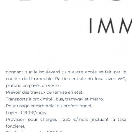
LOCATION LOCAL
COMMERCIAL BD DE LA
LIBÉRATION 150 M²
Local commercial d’environ 150 m² + caves d’environ 40
m².
Vitrine et porte d'accès avec grille métallique motorisée
donnant sur le boulevard ; un autre accès se fait par le
couloir de l'immeuble. Partie centrale du local avec WC,
plafond en pavés de verre.
Prévoir des travaux de remise en état.
Transports à proximité : bus, tramway et métro.
Pour usage commercial ou professionnel.
Loyer : 1 190 €/mois
Provision pour charges : 250 €/mois (incluant la taxe
foncière).